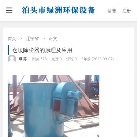
登陆
注册
首页
>
辽宁省
>
正文
仓顶除尘器的原理及应用
·
·
·
·
琪 苏
浏览 578
点赞 0
评论 0
3年前 (2023-09-07)