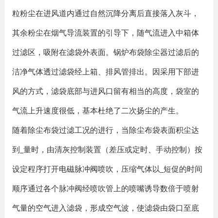
粒粉尘在进风道内通过自然沉降分离后直接落入灰斗，
其余粉尘在烟气导流装置的引导下，随气流进入中箱体
过滤区，吸附在滤袋外表面。锅炉布袋除尘器过滤后的
洁净气体透过滤袋经上箱、排风管排出。因采用下部进
风的方式，滤袋底部与进风口留有相当的高度，袋室的
气流上升速度很低，基本杜绝了二次扬尘的产生。
随着除尘布袋过滤工况的进行，当除尘布袋表面积尘达
到_量时，由清灰控制装置（差压或定时、手动控制）按
设定程序打开
电磁脉冲阀
喷吹，压缩气体以_短促的时间
顺序通过各个脉冲阀经喷吹管上的喷嘴诱导数倍于喷射
气量的空气进入滤袋，形成空气波，使滤袋由袋口至底