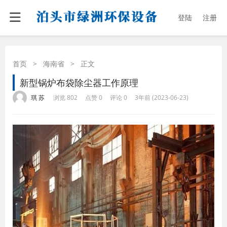
登陆
注册
首页
>
海南省
>
正文
新型锅炉布袋除尘器工作原理
·
·
·
·
琪 苏
浏览 802
点赞 0
评论 0
3年前 (2023-06-23)