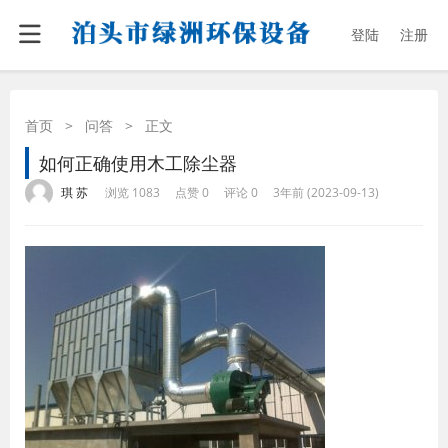
登陆
注册
首页
>
问答
>
正文
如何正确使用木工除尘器
·
·
·
·
琪 苏
浏览 1083
点赞 0
评论 0
3年前 (2023-09-13)