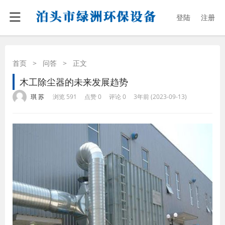
登陆
注册
首页
>
问答
>
正文
木工除尘器的未来发展趋势
·
·
·
·
琪 苏
浏览 591
点赞 0
评论 0
3年前 (2023-09-13)