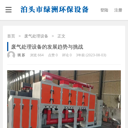
登陆
注册
首页
>
废气处理设备
>
正文
废气处理设备的发展趋势与挑战
·
·
·
·
琪 苏
浏览 664
点赞 0
评论 0
3年前 (2023-08-03)