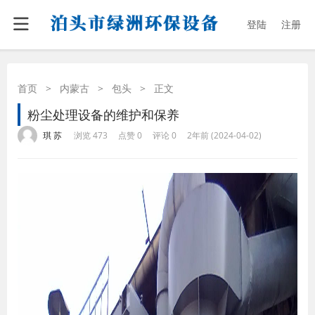
登陆
注册
首页
>
内蒙古
>
包头
>
正文
粉尘处理设备的维护和保养
·
·
·
·
琪 苏
浏览 473
点赞 0
评论 0
2年前 (2024-04-02)