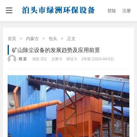
登陆
注册
首页
>
内蒙古
>
包头
>
正文
矿山除尘设备的发展趋势及应用前景
·
·
·
·
琪 苏
浏览 352
点赞 0
评论 0
2年前 (2024-04-02)