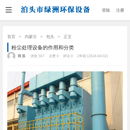
登陆
注册
首页
>
内蒙古
>
包头
>
正文
粉尘处理设备的作用和分类
·
·
·
·
琪 苏
浏览 567
点赞 0
评论 0
2年前 (2024-04-02)