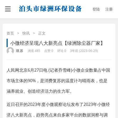
登陆
注册
首页
>
快讯
>
正文
小微经济呈现八大新亮点【绿洲除尘器厂家】
·
·
·
·
琪 苏
浏览 485
点赞 0
评论 0
3年前 (2023-06-29)
人民网北京6月27日电 (记者乔雪峰)小微企业数量占中国
市场主体的90%，是消费复苏的温度计与晴雨表，也是
涵养就业、创造经济活力的生力军。
近日召开的2023年度小微观察论坛发布了2023年小微经
济八大新亮点，趋势亮点来自多家平台的数据洞察与调