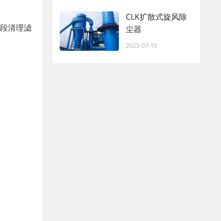
CLK扩散式旋风除
手段清理滤
尘器
2025-07-10