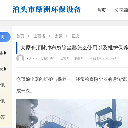
首页
公司
首页
>
山西省
>
太原
>
正文
首页
太原仓顶脉冲布袋除尘器怎么使用以及维护保
类
·
·
·
·
admin
浏览 381
点赞 0
评论 0
3年前 (2023-06-21)
录
仓顶除尘器的维护与保养一、经常检查除尘器的运转情
资讯
成一次。
快讯
问答