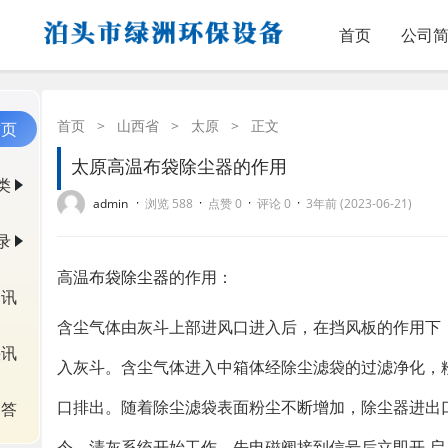
首页
公司
首页
>
山西省
>
太原
>
正文
首页
太原高温布袋除尘器的作用
类
·
·
·
·
admin
浏览 588
点赞 0
评论 0
3年前 (2023-06-21)
录
高温
布袋除尘器
的作用：
资讯
含尘气体由灰斗上部进风口进入后，在挡风板的作用下
快讯
入灰斗。含尘气体进入中箱体经除尘滤袋的过滤净化，
口排出。随着除尘滤袋表面粉尘不断增加，除尘器进出
问答
令，清灰系统开始工作。先电磁阀接到信号后立即开 