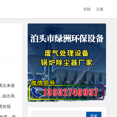
登陆
注册
离出来落
，由出风
清灰指
改变，使