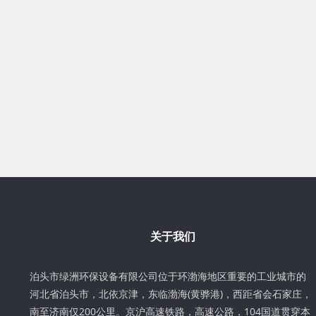
关于我们
泊头市绿洲环保设备有限公司位于环渤海地区重要的工业城市的
河北省泊头市，北依京津，东临渤海(黄骅港)，西距省会石家庄，
南至济南仅200公里。京沪高速铁路，高速公路，104国道贯穿本