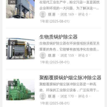
在现代工业生产中，粉尘污染一直是困扰
威海
企业和环境的一大问题。为了解决这一难
题，单机布袋除尘器应运而生。作为一种
·
·
·
琪 苏
浏览 169
评论 0
高效、环保的除尘设备，单机布袋除尘器
1年前 (2025-08-01)
在冶金、建材、化工、电力等行业得到了
广泛应用。
生物质锅炉除尘器
生物质锅炉除尘器在环保领域扮演着至关
威海
重要的角色，它能够有效地净化生物质锅
炉排放的烟气，降低空气污染，保护环
·
·
·
琪 苏
浏览 159
评论 0
境。本文将从生物质锅炉除尘器的工作原
1年前 (2025-08-01)
理、设计原则、性能特点以及应用领域等
方面进行详细介绍。
聚酯覆膜锅炉烟尘脉冲除尘器
聚酯覆膜锅炉烟尘脉冲除尘器是一种高
威海
效、环保的工业除尘设备，广泛应用于锅
炉、焦化、化肥等产生烟尘量较大的工
·
·
·
琪 苏
浏览 170
评论 0
厂。该设备采用先进的脉冲除尘技术，能
1年前 (2025-08-01)