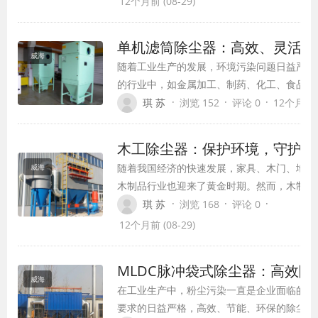
12个月前 (08-29)
单机滤筒除尘器：高效、灵活的
威海
随着工业生产的发展，环境污染问题日益严重
的行业中，如金属加工、制药、化工、食品等
造成污染，还可能对工作人员的健康造成威胁
·
·
·
琪 苏
浏览 152
评论 0
12个月前 (
机滤筒除尘器应运而生，它以其高效、灵活的
重要设备之一。
木工除尘器：保护环境，守护健
随着我国经济的快速发展，家具、木门、地板
威海
木制品行业也迎来了黄金时期。然而，木制品
产过程中产生的粉尘，如木屑、微尘等，对环
·
·
·
琪 苏
浏览 168
评论 0
和人体健康造成了严重威胁。为了解决这一问
12个月前 (08-29)
题，木工除尘器应运而生。
MLDC脉冲袋式除尘器：高效除
威海
在工业生产中，粉尘污染一直是企业面临的重
要求的日益严格，高效、节能、环保的除尘设