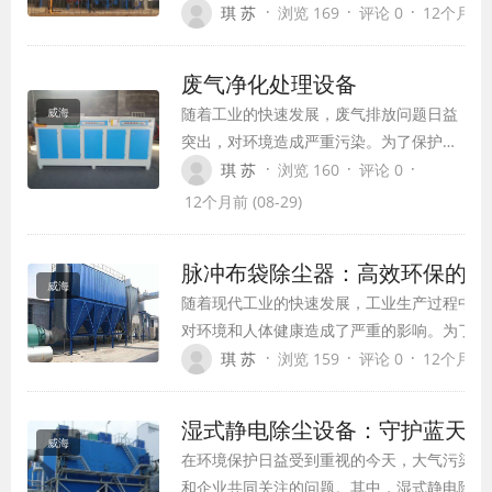
的迫切需求。MLDC脉冲袋式除尘器，作为新
·
·
·
琪 苏
浏览 169
评论 0
12个月前 (
设备，凭借其卓越的除尘性能，成为了工业废
锋。
废气净化处理设备
随着工业的快速发展，废气排放问题日益
威海
突出，对环境造成严重污染。为了保护环
境，减少污染物排放，废气净化处理设备
·
·
·
琪 苏
浏览 160
评论 0
应运而生。本文将为您介绍几种常见的废
12个月前 (08-29)
气净化技术及其原理，帮助您更好地了解
废气净化设备的应用。
脉冲布袋除尘器：高效环保的空
威海
随着现代工业的快速发展，工业生产过程中产
对环境和人体健康造成了严重的影响。为了改
护员工健康，高效环保的空气净化设备变得尤
·
·
·
琪 苏
浏览 159
评论 0
12个月前 (
袋除尘器作为一种先进的空气净化设备，凭借
保性能，已成为众多行业的首选设备。
湿式静电除尘设备：守护蓝天白
威海
在环境保护日益受到重视的今天，大气污染治
和企业共同关注的问题。其中，湿式静电除尘