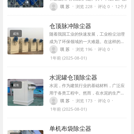
效、环保的烟气净化设备，在我国电力、冶金
·
·
·
琪 苏
浏览 228
评论 0
12个月前 (
了广泛应用。它不仅能有效处理PM2.5、SO
染物，还能降低烟囱尾羽，实现超低超净排放
仓顶脉冲除尘器
治理做出了重要贡献。
随着我国工业的快速发展，工业粉尘治理
威海
成为了环保领域的一大难题。在这样的背
景下，仓顶脉冲除尘器应运而生，它凭借
·
·
·
琪 苏
浏览 196
评论 0
高效、智能、节能等特点，成为了工业除
1年前 (2025-08-01)
尘领域的新标杆。本文将为您详细解读仓
顶脉冲除尘器的原理、优势及在工业领域
水泥罐仓顶除尘器
的应用。
水泥，作为建筑行业的基础材料，广泛应
威海
用于各类工程中。然而，在水泥的生产、
储存和运输过程中，粉尘污染一直是行业
·
·
·
琪 苏
浏览 173
评论 0
面临的一大挑战。水泥罐仓顶除尘器作为
1年前 (2025-08-01)
解决这一问题的有效方案，正在为水泥行
业带来革命性的变革。
单机布袋除尘器