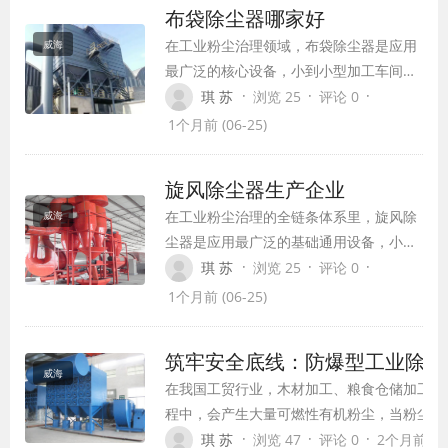
布袋除尘器哪家好
会陷入“价格差从何而来”的困惑，甚至担
在工业粉尘治理领域，布袋除尘器是应用
威海
心低价产品暗藏质量陷阱，高价产品存在
最广泛的核心设备，小到小型加工车间的
溢价虚高的问题。
单机除尘，大到火电厂、矿山的大规模粉
·
·
·
琪 苏
浏览 25
评论 0
尘治理工程，设备的选型与供应商的选择
1个月前 (06-25)
直接决定了后续数年的排放达标稳定性、
运维成本与生产连续性。
旋风除尘器生产企业
在工业粉尘治理的全链条体系里，旋风除
威海
尘器是应用最广泛的基础通用设备，小到
木工车间的木屑收集，大到冶金锅炉的高
·
·
·
琪 苏
浏览 25
评论 0
温烟气预处理，几乎所有产生5μm以上颗
1个月前 (06-25)
粒粉尘的工业场景，都能看到这类设备的
身影。而支撑起全国海量工业场景除尘需
筑牢安全底线：防爆型工业除尘
求的，正是遍布国内多省市的旋风除尘器
威海
在我国工贸行业，木材加工、粮食仓储加工、
生产企业，它们从工艺研发、定制适配到
程中，会产生大量可燃性有机粉尘，当粉尘在
落地运维，形成了一条完整的产业服务链
电火花、设备过热都可能引发惨烈爆炸事故。
·
·
·
琪 苏
浏览 47
评论 0
2个月前 (06
条，成为国内工业粉尘达标排放背后的核