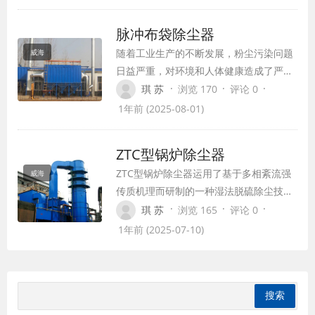
够有效地去除锅炉烟气中的粉尘颗粒物，
达到净化烟气的目的。
脉冲布袋除尘器
随着工业生产的不断发展，粉尘污染问题
威海
日益严重，对环境和人体健康造成了严重
威胁。为了解决这一问题，脉冲布袋除尘
·
·
·
琪 苏
浏览 170
评论 0
器应运而生，并在工业除尘领域得到了广
1年前 (2025-08-01)
泛应用。本文将探讨脉冲布袋除尘器的应
用与发展趋势。
ZTC型锅炉除尘器
ZTC型锅炉除尘器运用了基于多相紊流强
威海
传质机理而研制的一种湿法脱硫除尘技
术，把离心水膜除尘和喷雾沸腾脱硫除尘
·
·
·
琪 苏
浏览 165
评论 0
相结合为一体，将带有粉尘和无益气体的
1年前 (2025-07-10)
烟气经制作的旋流器被加速，并与文丘里
前喷入的雾化液及塔部上端喷淋的脱硫液
相碰撞形成旋切力，气、液被高速旋切，
充分混合后上升进入沸腾反应层