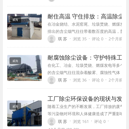
生的工贸行业较大生产安全事故中，粉尘爆炸
心支撑力量。
事故都与除尘系统防爆设计缺失、使用非防爆
耐住高温 守住排放：高温除尘
威海
在冶金烧结、水泥窑尾、垃圾焚烧、燃煤发电
排出的含尘烟气往往带着数百度的高温，普通
烤，滤材容易老化破损，结构件也会因高温变
·
·
·
琪 苏
浏览 35
评论 0
2个月前 (06
门针对高温烟气开发的专用环保装备，通过滤
计，能够在300℃以上甚至更高温度下稳定运
耐腐蚀除尘设备：守护特殊工况
威海
在化工、冶金、垃圾焚烧、燃煤发电等多个工
的含尘烟气往往混杂着酸雾、腐蚀性气体，普
后，短短两三年就会出现箱体腐蚀穿孔、滤袋
·
·
·
琪 苏
浏览 36
评论 0
2个月前 (06
尘效率下降、排放超标，还需要频繁更换部件
本。
工厂除尘环保设备的现状与发展
随着工业生产的不断发展，工厂排放的废气、
威海
等污染物对环境和人体健康造成了严重影响。
解决这一问题，工厂除尘环保设备应运而生，
·
·
·
琪 苏
浏览 161
评论 0
实际应用中发挥着重要作用。