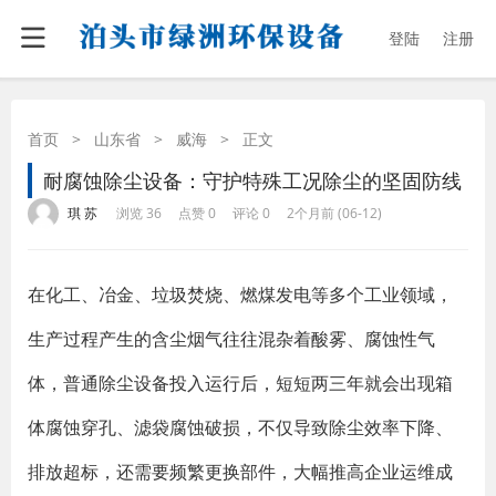
登陆
注册
首页
>
山东省
>
威海
>
正文
耐腐蚀除尘设备：守护特殊工况除尘的坚固防线
·
·
·
·
琪 苏
浏览 36
点赞 0
评论 0
2个月前 (06-12)
在化工、冶金、垃圾焚烧、燃煤发电等多个工业领域，
生产过程产生的含尘烟气往往混杂着酸雾、腐蚀性气
体，普通除尘设备投入运行后，短短两三年就会出现箱
体腐蚀穿孔、滤袋腐蚀破损，不仅导致除尘效率下降、
排放超标，还需要频繁更换部件，大幅推高企业运维成