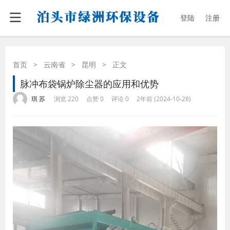
登陆
注册
首页
>
云南省
>
昆明
>
正文
脉冲布袋锅炉除尘器的应用和优势
·
·
·
·
琪 苏
浏览 220
点赞 0
评论 0
2年前 (2024-10-28)