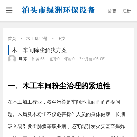
登陆
注册
首页
>
木工除尘器
>
正文
木工车间除尘解决方案
·
·
·
·
琪 苏
浏览 65
点赞 0
评论 0
3个月前 (05-08)
一、木工车间粉尘治理的紧迫性
在木工加工行业，粉尘污染是车间环境面临的首要问
题。木屑及木粉尘不仅危害操作人员的身体健康，长期
吸入易引发尘肺病等职业病，还可能引发火灾甚至爆炸