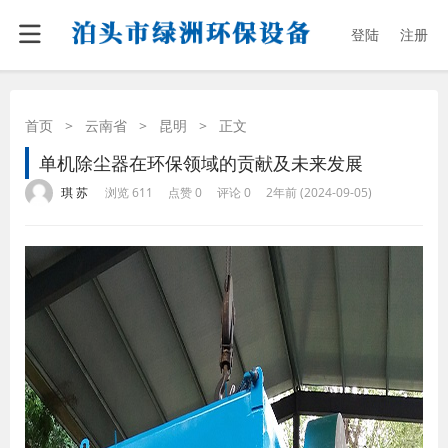
登陆
注册
首页
>
云南省
>
昆明
>
正文
单机除尘器在环保领域的贡献及未来发展
·
·
·
·
琪 苏
浏览 611
点赞 0
评论 0
2年前 (2024-09-05)