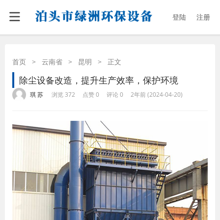
登陆
注册
首页
>
云南省
>
昆明
>
正文
除尘设备改造，提升生产效率，保护环境
·
·
·
·
琪 苏
浏览 372
点赞 0
评论 0
2年前 (2024-04-20)