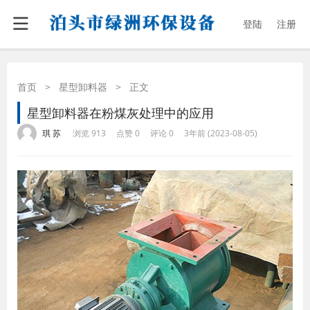
登陆
注册
首页
>
星型卸料器
>
正文
星型卸料器在粉煤灰处理中的应用
·
·
·
·
琪 苏
浏览 913
点赞 0
评论 0
3年前 (2023-08-05)