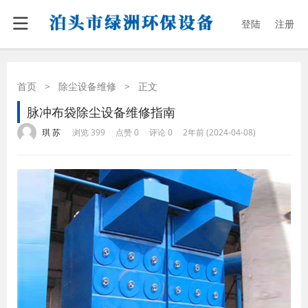
登陆
注册
首页
>
除尘设备维修
>
正文
脉冲布袋除尘设备维修指南
·
·
·
·
琪 苏
浏览 399
点赞 0
评论 0
2年前 (2024-04-08)