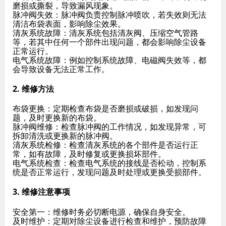
磨损或撕裂，导致漏风现象。
脉冲阀失效
：脉冲阀负责控制脉冲喷吹，若失效则无法
清洁布袋表面，影响除尘效果。
清灰系统故障
：清灰系统包括清灰阀、压缩空气管路
等，若其中任何一个部件出现问题，都会影响除尘设备
正常运行。
电气系统故障
：例如控制系统故障、电磁阀失效等，都
会导致设备无法正常工作。
2. 维修方法
布袋更换
：定期检查布袋是否磨损或破损，如发现问
题，及时更换新的布袋。
脉冲阀维修
：检查脉冲阀的工作情况，如发现异常，可
拆卸清洗或更换新的脉冲阀。
清灰系统检修
：检查清灰系统的各个部件是否运行正
常，如有故障，及时修复或更换损坏部件。
电气系统检查
：检查电气系统的接线是否松动，控制系
统是否正常运行，发现问题及时处理或更换受损部件。
3. 维修注意事项
安全第一
：维修时务必切断电源，确保自身安全。
及时维护
：定期对除尘设备进行检查和维护，预防故障