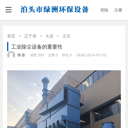
登陆
注册
首页
>
辽宁省
>
大连
>
正文
工业除尘设备的重要性
·
·
·
·
琪 苏
浏览 369
点赞 0
评论 0
2年前 (2024-03-10)