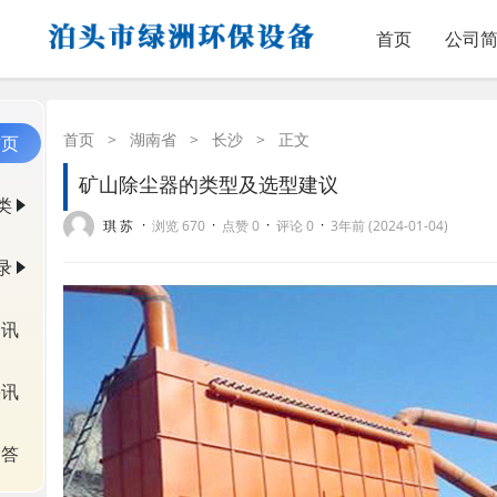
首页
公司
首页
>
湖南省
>
长沙
>
正文
首页
矿山除尘器的类型及选型建议
类
·
·
·
·
琪 苏
浏览 670
点赞 0
评论 0
3年前 (2024-01-04)
录
资讯
快讯
问答