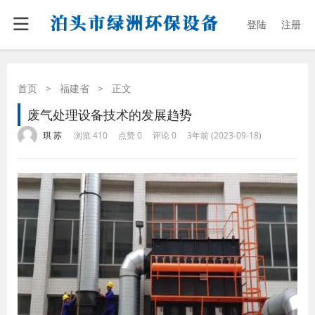
登陆
注册
首页
>
福建省
>
正文
废气处理设备技术的发展趋势
·
·
·
·
琪 苏
浏览 410
点赞 0
评论 0
3年前 (2023-09-18)