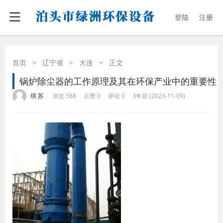
登陆
注册
首页
>
辽宁省
>
大连
>
正文
锅炉除尘器的工作原理及其在环保产业中的重要性
·
·
·
·
琪 苏
浏览 588
点赞 0
评论 0
3年前 (2023-11-09)