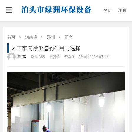
登陆
注册
首页
>
河南省
>
郑州
>
正文
木工车间除尘器的作用与选择
·
·
·
·
琪 苏
浏览 355
点赞 0
评论 0
2年前 (2024-03-14)