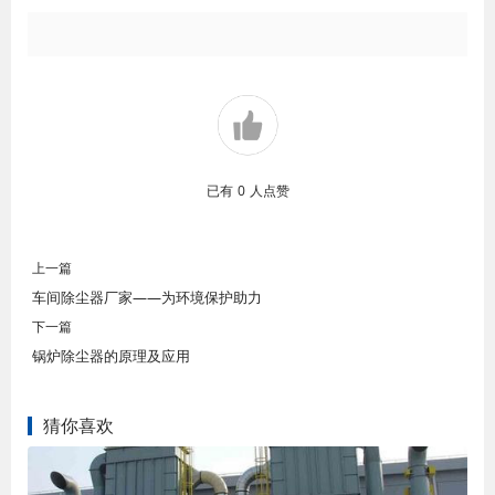
已有
0
人点赞
上一篇
车间除尘器厂家——为环境保护助力
下一篇
锅炉除尘器的原理及应用
猜你喜欢