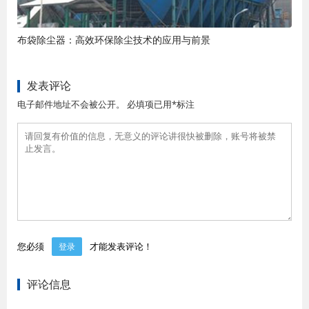
布袋除尘器：高效环保除尘技术的应用与前景
发表评论
电子邮件地址不会被公开。 必填项已用*标注
您必须
才能发表评论！
登录
评论信息