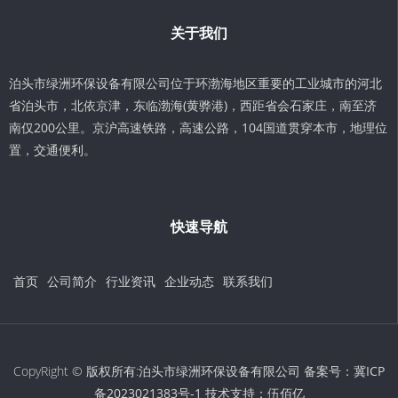
关于我们
泊头市绿洲环保设备有限公司位于环渤海地区重要的工业城市的河北
省泊头市，北依京津，东临渤海(黄骅港)，西距省会石家庄，南至济
南仅200公里。京沪高速铁路，高速公路，104国道贯穿本市，地理位
置，交通便利。
快速导航
首页
公司简介
行业资讯
企业动态
联系我们
CopyRight © 版权所有:泊头市绿洲环保设备有限公司 备案号：
冀ICP
备2023021383号-1
技术支持：
伍佰亿