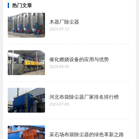
热门文章
木器厂除尘器
2025-07-12
催化燃烧设备的应用与优势
2024-03-05
河北布袋除尘器厂家排名排行榜
2023-07-05
采石场布袋除尘器的绿色革新之路