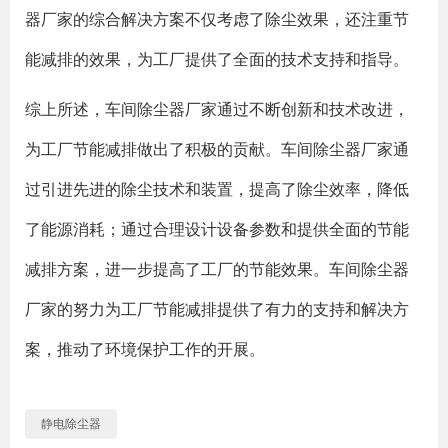
器厂家的综合解决方案不仅考虑了除尘效果，还注重节
能减排的效果，为工厂提供了全面的技术支持和指导。
综上所述，车间除尘器厂家通过不断创新和技术改进，
为工厂节能减排做出了积极的贡献。车间除尘器厂家通
过引进先进的除尘技术和装置，提高了除尘效率，降低
了能源消耗；通过合理设计设备参数和提供全面的节能
减排方案，进一步提高了工厂的节能效果。车间除尘器
厂家的努力为工厂节能减排提供了有力的支持和解决方
案，推动了环境保护工作的开展。
静电除尘器