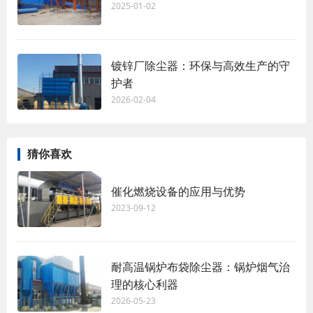
2025-01-02
镀锌厂除尘器：环保与高效生产的守
护者
2026-02-04
猜你喜欢
催化燃烧设备的应用与优势
2023-09-12
耐高温锅炉布袋除尘器：锅炉烟气治
理的核心利器
2026-05-23