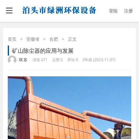
登陆
注册
首页
>
安徽省
>
合肥
>
正文
矿山除尘器的应用与发展
·
·
·
·
琪 苏
浏览 471
点赞 0
评论 0
3年前 (2023-11-07)