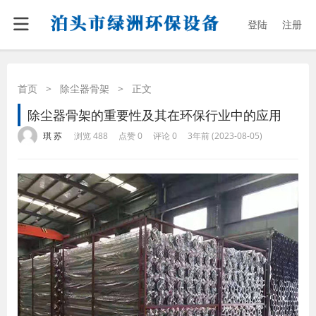
登陆
注册
首页
>
除尘器骨架
>
正文
除尘器骨架的重要性及其在环保行业中的应用
·
·
·
·
琪 苏
浏览 488
点赞 0
评论 0
3年前 (2023-08-05)