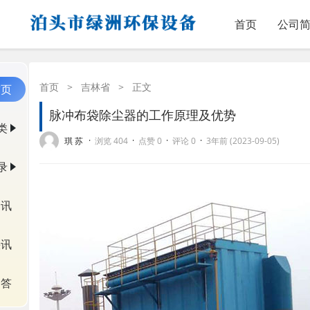
首页
公司
首页
>
吉林省
>
正文
首页
脉冲布袋除尘器的工作原理及优势
类
·
·
·
·
琪 苏
浏览 404
点赞 0
评论 0
3年前 (2023-09-05)
录
资讯
快讯
问答