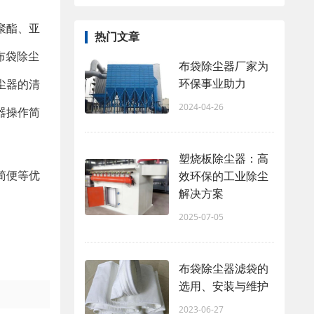
聚酯、亚
热门文章
布袋除尘
布袋除尘器厂家为
环保事业助力
尘器的清
2024-04-26
器操作简
塑烧板除尘器：高
简便等优
效环保的工业除尘
解决方案
2025-07-05
布袋除尘器滤袋的
选用、安装与维护
2023-06-27