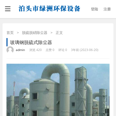
登陆
注册
首页
>
脱硫脱硝除尘器
>
正文
玻璃钢脱硫式除尘器
·
·
·
·
admin
浏览 420
点赞 0
评论 0
3年前 (2023-06-20)