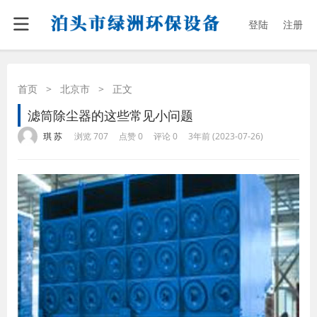
登陆
注册
首页
>
北京市
>
正文
滤筒除尘器的这些常见小问题
·
·
·
·
琪 苏
浏览 707
点赞 0
评论 0
3年前 (2023-07-26)