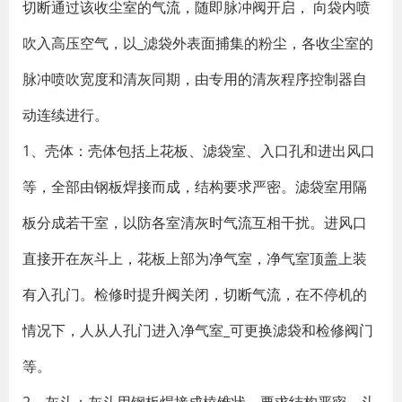
切断通过该收尘室的气流，随即脉冲阀开启， 向袋内喷
吹入高压空气，以_滤袋外表面捕集的粉尘，各收尘室的
脉冲喷吹宽度和清灰同期，由专用的清灰程序控制器自
动连续进行。
1、壳体：壳体包括上花板、滤袋室、入口孔和进出风口
等，全部由钢板焊接而成，结构要求严密。滤袋室用隔
板分成若干室，以防各室清灰时气流互相干扰。进风口
直接开在灰斗上，花板上部为净气室，净气室顶盖上装
有入孔门。检修时提升阀关闭，切断气流，在不停机的
情况下，人从人孔门进入净气室_可更换滤袋和检修阀门
等。