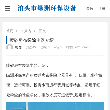
登陆
注册
首页
>
甘肃省
>
正文
喷砂房布袋除尘器介绍
·
·
·
·
琪 苏
浏览 455
点赞 0
评论 0
3年前 (2023-06-23)
喷砂房
布袋除尘器
介绍：
绿洲环保生产的喷砂房布袋除尘器具有_、低阻、维护简
便、运行可靠、投资少而运行费用低等特点。适用于细
微粉尘的除尘净化，排放浓度可远低于_规定标准。·