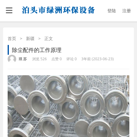
登陆
注册
首页
>
新疆
>
正文
除尘配件的工作原理
·
·
·
·
琪 苏
浏览 526
点赞 0
评论 0
3年前 (2023-06-23)