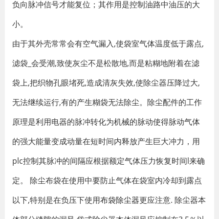
负向脉冲信号才能复位；其作用是控制油路中油压的大
小。
由于其外壳常常会有空气漏入,使袋室气体温度低于露点,
滤袋_会受潮,致使灰尘不是松散地,而是粘糊地附着在滤
袋上,把织物孔眼堵死,造成清灰失效,使除尘器压降过大,
无法继续运行,有的产生糊袋无法除尘。除尘配件的工作
原理是利用电器的脉冲转化为机械的脉动使得脉动气体
的强大能量变成动量在短时间内释放产生巨大冲力，用
plc控制其脉冲的间隔应根据额定气体压力恢复时间l来确
定。 除尘布袋在使用中要防止气体在袋室内冷却到露点
以下,特别是在负压下使用
布袋除尘器
更应注意. 除尘器本