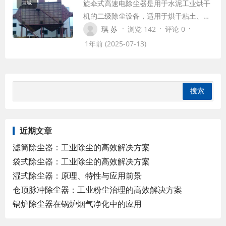
旋伞式高速电除尘器是用于水泥工业烘干
宣城
机的二级除尘设备，适用于烘干粘土、
煤、铁粉和矿渣等的除尘，它是由四条立
·
·
·
琪 苏
浏览 142
评论 0
式金属圆筒体作为电收尘的主要部分，筒
1年前 (2025-07-13)
体内壁装有多个无顶伞状收尘极，筒体中
心装有芒刺电晕线，电晕线上下连结处安
装有弹簧保护装置，这种结构的除尘器，
不产生二次扬尘，收尘效率达到99.8%，
而且使用寿命长，收尘效果良好。
近期文章
滤筒除尘器：工业除尘的高效解决方案
袋式除尘器：工业除尘的高效解决方案
湿式除尘器：原理、特性与应用前景
仓顶脉冲除尘器：工业粉尘治理的高效解决方案
锅炉除尘器在锅炉烟气净化中的应用