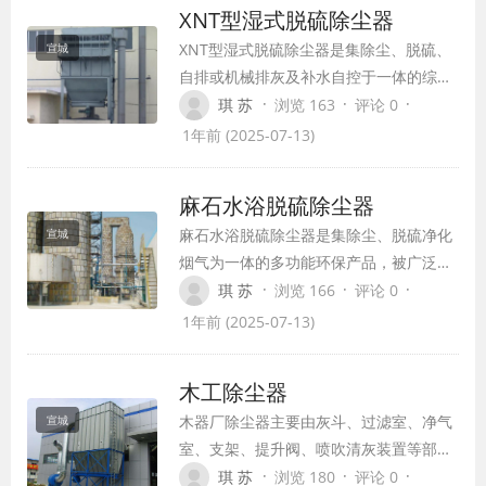
XNT型湿式脱硫除尘器
XNT型湿式脱硫除尘器是集除尘、脱硫、
宣城
自排或机械排灰及补水自控于一体的综合
装置，具有操作管理方便，溶液左右除尘
·
·
·
琪 苏
浏览 163
评论 0
器内循环使用，耗水少，运行经济等优
1年前 (2025-07-13)
点。
麻石水浴脱硫除尘器
麻石水浴脱硫除尘器是集除尘、脱硫净化
宣城
烟气为一体的多功能环保产品，被广泛应
用于各种燃煤锅炉、工业窖炉上脱硫除
·
·
·
琪 苏
浏览 166
评论 0
尘，能减少大气污染物的排放和实现达标
1年前 (2025-07-13)
排放。
木工除尘器
木器厂除尘器主要由灰斗、过滤室、净气
宣城
室、支架、提升阀、喷吹清灰装置等部分
组成。工作时，含尘气体由风道进入灰
·
·
·
琪 苏
浏览 180
评论 0