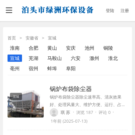
登陆
注册
首页
>
安徽省
>
宣城
淮南
合肥
黄山
安庆
池州
铜陵
宣城
芜湖
马鞍山
六安
滁州
淮北
亳州
宿州
蚌埠
阜阳
锅炉布袋除尘器
锅炉布袋除尘器除尘速率高、清灰效果
宣城
好、处理风量大、维护方便、运行、占地
面积小，广泛用于各种锅炉、铁合金行
·
·
·
琪 苏
浏览 187
评论 0
业、氧化铝行业、碳素行业、焦化行业、
1年前 (2025-07-13)
化工行业、冶金行业炼钢高炉，以及建材
行业的烟气除尘和粉尘治理。