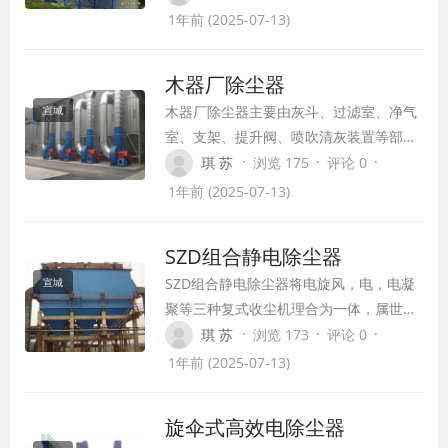
斗。大颗粒的粉尘直接落入灰斗底部，较
1年前 (2025-07-13)
小的粉尘随气流转折向上进入过滤室，并
被阻留在除尘器布袋外表面，净化了的烟
木器厂除尘器
气进入袋内，并经袋口和净气室进入出风
木器厂除尘器主要由灰斗、过滤室、净气
宣城
倒，由排风口排出。
室、支架、提升阀、喷吹清灰装置等部分
组成。工作时，含尘气体由风道进入灰
·
·
·
琪 苏
浏览 175
评论 0
斗。大颗粒的粉尘直接落入灰斗底部，较
1年前 (2025-07-13)
小的粉尘随气流转折向上进入过滤室，并
被阻留在除尘器布袋外表面，净化了的烟
SZD组合静电除尘器
气进入袋内，并经袋口和净气室进入出风
SZD组合静电除尘器将电旋风，电，电凝
宣城
倒，由排风口排出。
聚等三种复式收尘机理合为一体，属世界
创，具水平。用于建材，冶金，化工，电
·
·
·
琪 苏
浏览 173
评论 0
力等行业，治理污染，回收物料，水泥磨
1年前 (2025-07-13)
收尘。
旋伞式高效电除尘器