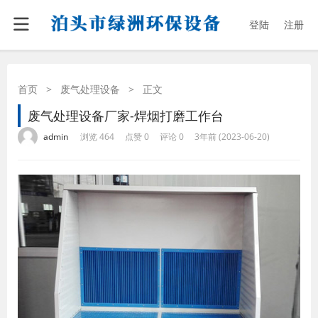
登陆
注册
首页
>
废气处理设备
>
正文
废气处理设备厂家-焊烟打磨工作台
·
·
·
·
admin
浏览 464
点赞 0
评论 0
3年前 (2023-06-20)