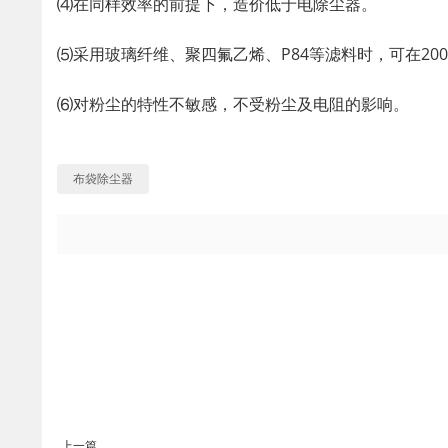
⑷在同样效率的前提下，造价低于电除尘器。
⑸采用玻璃纤维、聚四氟乙烯、P84等滤料时，可在20
⑹对粉尘的特性不敏感，不受粉尘及电阻的影响。
布袋除尘器
上一篇