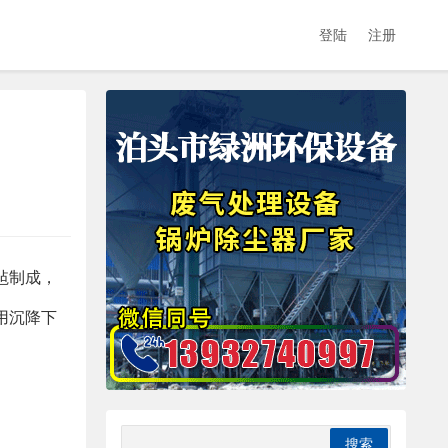
登陆
注册
毡制成，
用沉降下