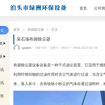
首页
公司
首页
>
布袋除尘器
>
正文
首页
采石场布袋除尘器
类
·
·
·
·
system
浏览 618
点赞 0
评论 0
3年前 (2023-06-19)
录
布袋除尘器
设备设备是一种干式滤尘装置。它适用于捕
资讯
利用纤维织物的过滤作用对含尘气体进行过滤，当含尘
快讯
来，落入灰斗，含有较细小粉尘的气体在通过滤料时，
问答