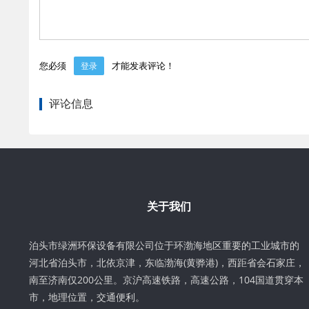
您必须
才能发表评论！
登录
评论信息
关于我们
泊头市绿洲环保设备有限公司位于环渤海地区重要的工业城市的
河北省泊头市，北依京津，东临渤海(黄骅港)，西距省会石家庄，
南至济南仅200公里。京沪高速铁路，高速公路，104国道贯穿本
市，地理位置，交通便利。