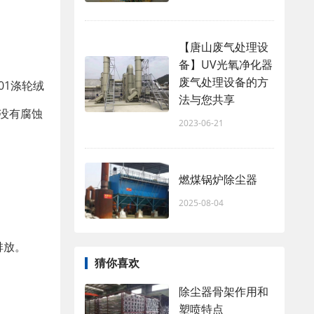
【唐山废气处理设
备】UV光氧净化器
废气处理设备的方
01涤轮绒
法与您共享
没有腐蚀
2023-06-21
燃煤锅炉除尘器
2025-08-04
排放。
猜你喜欢
除尘器骨架作用和
塑喷特点