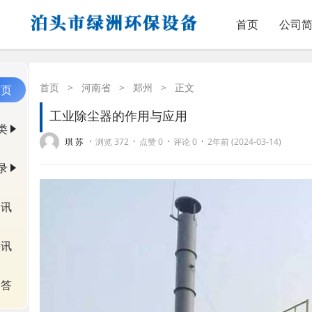
首页
公司
首页
>
河南省
>
郑州
>
正文
首页
工业除尘器的作用与应用
类
·
·
·
·
琪 苏
浏览 372
点赞 0
评论 0
2年前 (2024-03-14)
录
资讯
快讯
问答