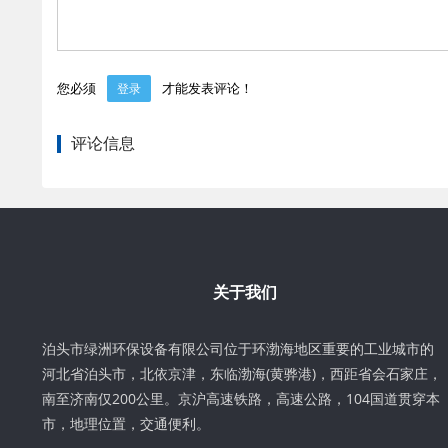
您必须
才能发表评论！
登录
评论信息
关于我们
泊头市绿洲环保设备有限公司位于环渤海地区重要的工业城市的
河北省泊头市，北依京津，东临渤海(黄骅港)，西距省会石家庄，
南至济南仅200公里。京沪高速铁路，高速公路，104国道贯穿本
市，地理位置，交通便利。