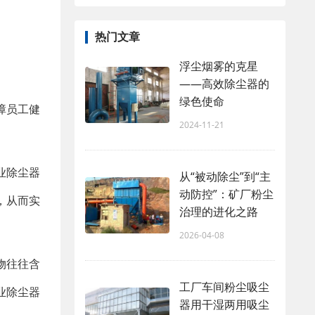
热门文章
浮尘烟雾的克星
——高效除尘器的
绿色使命
障员工健
2024-11-21
业除尘器
从“被动除尘”到“主
动防控”：矿厂粉尘
，从而实
治理的进化之路
2026-04-08
物往往含
工厂车间粉尘吸尘
业除尘器
器用干湿两用吸尘