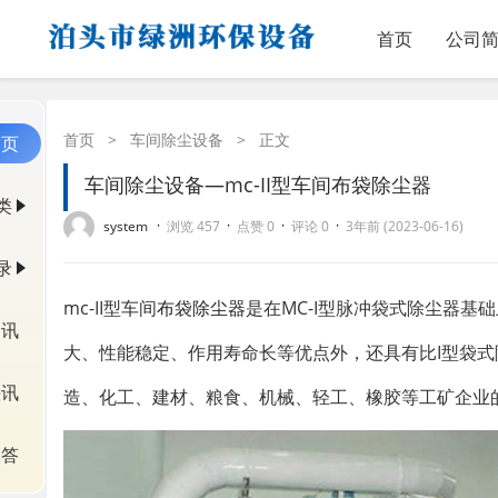
首页
公司
首页
>
车间除尘设备
>
正文
首页
车间除尘设备—mc-II型车间布袋除尘器
类
·
·
·
·
system
浏览 457
点赞 0
评论 0
3年前 (2023-06-16)
录
mc-II型车间
布袋除尘器
是在MC-I型脉冲袋式除尘器基
资讯
大、性能稳定、作用寿命长等优点外，还具有比I型袋
快讯
造、化工、建材、粮食、机械、轻工、橡胶等工矿企业
问答