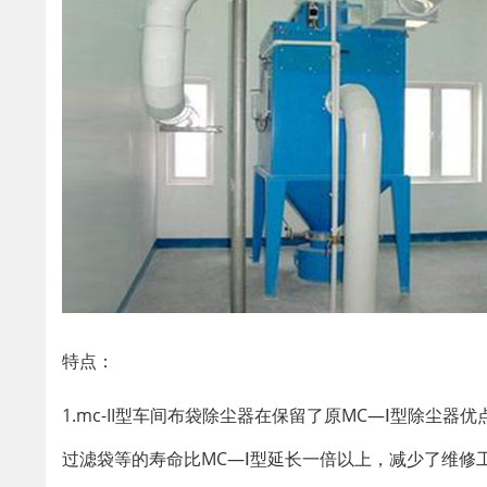
特点：
1.mc-II型车间布袋除尘器在保留了原MC—Ⅰ型除尘
过滤袋等的寿命比MC—Ⅰ型延长一倍以上，减少了维修