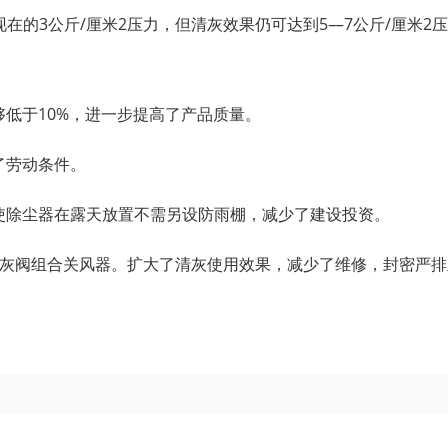
现在的3公斤/厘米2压力，但清灰效果仍可达到5—7公斤/厘米2
够低于10%，进一步提高了产品质量。
了劳动条件。
使除尘器在露天放置不需另设防雨棚，减少了建设投资。
转排灰阀组合关风器。扩大了清灰使用效果，减少了维修，封密严