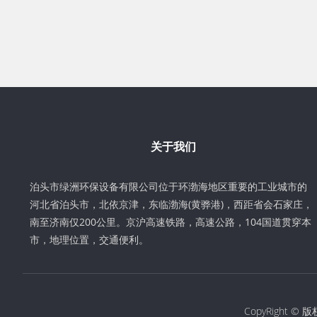
关于我们
泊头市绿洲环保设备有限公司位于环渤海地区重要的工业城市的
河北省泊头市，北依京津，东临渤海(黄骅港)，西距省会石家庄，
南至济南仅200公里。京沪高速铁路，高速公路，104国道贯穿本
市，地理位置，交通便利。
CopyRight