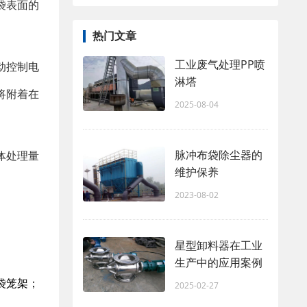
袋表面的
热门文章
工业废气处理PP喷
动控制
电
淋塔
将附着在
2025-08-04
。
脉冲布袋除尘器的
体处理量
维护保养
2023-08-02
星型卸料器在工业
生产中的应用案例
袋笼架；
2025-02-27