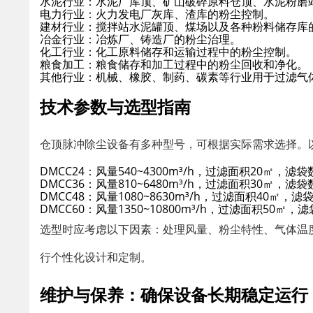
水泥行业
：水泥厂库顶、矿山破碎原料仓顶、水泥粉磨
电力行业
：火力发电厂灰库、渣库的粉尘控制。
建材行业
：搅拌站水泥罐顶、煤场以及各种粉料储存库
冶金行业
：冶炼厂、铸造厂的粉尘治理。
化工行业
：化工原料储存和运输过程中的粉尘控制。
粮食加工
：粮食储存和加工过程中的粉尘回收和净化。
其他行业
：机械、橡胶、制药、碳素等行业用于过滤气
技术参数与选型指南
仓顶脉冲除尘设备有多种型号，可根据实际需求选择。
DMCC24
：风量540~4300m³/h，过滤面积20㎡，滤袋
DMCC36
：风量810~6480m³/h，过滤面积30㎡，滤袋
DMCC48
：风量1080~8630m³/h，过滤面积40㎡，滤
DMCC60
：风量1350~10800m³/h，过滤面积50㎡，
选型时应考虑以下因素：处理风量、粉尘特性、气体温
行个性化设计和定制。
维护与保养：确保设备长期稳定运行