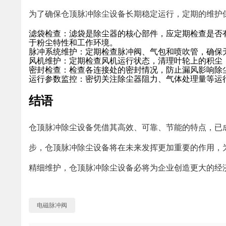
为了确保仓顶脉冲除尘设备长期稳定运行，定期的维护
滤袋检查
：滤袋是除尘器的核心部件，应定期检查是否有
于粉尘特性和工作环境。
脉冲系统维护
：定期检查脉冲阀、气包和喷吹管，确保
风机维护
：定期检查风机运行状态，清理叶轮上的积尘
密封检查
：检查各连接处的密封情况，防止漏风影响除
运行参数监控
：密切关注除尘器阻力、气体处理量等运
结语
仓顶脉冲除尘设备凭借其高效、可靠、节能的特点，已
步，仓顶脉冲除尘设备将在未来发挥更加重要的作用，
精细维护，仓顶脉冲除尘设备必将为企业创造更大的经
电磁脉冲阀