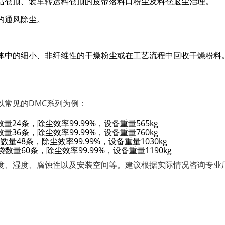
站仓顶、装车转运料仓顶的皮带落料口粉尘及料仓返尘治理。
的通风除尘。
体中的细小、非纤维性的干燥粉尘或在工艺流程中回收干燥粉料
以常见的DMC系列为例：
数量24条，除尘效率99.99%，设备重量565kg
数量36条，除尘效率99.99%，设备重量760kg
袋数量48条，除尘效率99.99%，设备重量1030kg
滤袋数量60条，除尘效率99.99%，设备重量1190kg
度、湿度、腐蚀性以及安装空间等。建议根据实际情况咨询专业