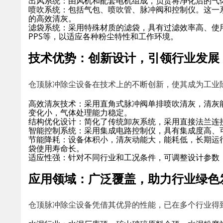
出风系统
：由风机和配套电机组成，负责将净化后的气
喷吹系统
：包括气包、喷吹管、脉冲阀和控制仪。这一
的高效清灰。
滤袋系统
：采用特殊材质的滤袋，具有过滤效率高、使
PPS等，以适应各种粉尘特性和工作环境。
技术优势：创新设计，引领行业发展
仓顶脉冲除尘设备在技术上的不断创新，使其成为工业
高效清灰技术
：采用直角式脉冲阀单排喷吹清灰，清灰
变化小，气体处理能力稳定。
结构优化设计
：简化了传统卸灰系统，采用直接法兰连
智能控制系统
：采用集成电路控制仪，具有集成度高、
节能降耗
：设备体积小，清灰动能大，能耗低，长期运
袋使用寿命长。
适应性强
：针对不同行业和工况条件，可调整设计参数
应用领域：广泛覆盖，助力行业绿色
仓顶脉冲除尘设备凭借其优异的性能，已在多个行业得