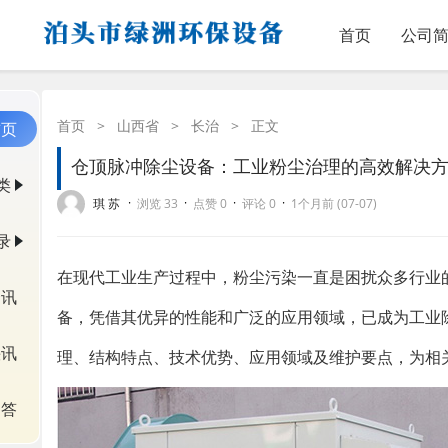
首页
公司
首页
>
山西省
>
长治
>
正文
首页
仓顶脉冲除尘设备：工业粉尘治理的高效解决
类
·
·
·
·
琪 苏
浏览 33
点赞 0
评论 0
1个月前 (07-07)
录
在现代工业生产过程中，粉尘污染一直是困扰众多行业
资讯
备，凭借其优异的性能和广泛的应用领域，已成为工业
快讯
理、结构特点、技术优势、应用领域及维护要点，为相
问答