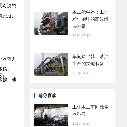
现对滤袋
木工除尘器：工业
氟美斯、
粉尘治理的高效解
决方案
2026-07-17
车间除尘器：清洁
尘器阻力
生产的关键装备
飞扬。
2024-04-19
便。
磨损，滤
猜你喜欢
工业木工车间除尘
器型号
2025-12-30