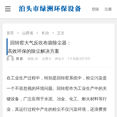
登陆
注册
首页
>
山西省
>
长治
>
正文
回转窑大气反吹布袋除尘器：
高效环保的除尘解决方案
·
·
·
·
琪 苏
浏览 20
点赞 0
评论 0
1个月前 (07-07)
在工业生产过程中，特别是回转窑系统中，粉尘污染是
一个不容忽视的环境问题。回转窑作为工业生产中的关
键设备，广泛应用于水泥、冶金、化工、耐火材料等行
业，其运行过程中产生的粉尘不仅污染环境，还浪费资