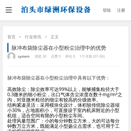
登陆
注册
首页
>
行业资讯
>
正文
脉冲布袋除尘器在小型粉尘治理中的优势
·
·
·
·
system
浏览 30
点赞 0
评论 0
1个月前 (07-06)
脉冲布袋除尘器在小型粉尘治理中具有以下优势：
高效除尘：除尘效率可达99%以上，能够捕集粒径大于
0.3微米的细小粉尘，出口气体含尘浓度在数十mg/m³之
内，对亚微米粒径的细尘有较高的分级效率。
结构紧凑灵活：采用模块化设计，体积较传统除尘器缩
小30%，占地面积小，可直接设于室内机床附近的小型
机组，适合空间有限的小型粉尘车间。
处理风量范围广：小的每分钟数立方米，大的可达每分
钟数万立方米，既能满足小型扬尘点需求，也可用于工