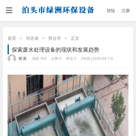
登陆
注册
首页
>
河北省
>
邢台市
>
正文
探索废水处理设备的现状和发展趋势
·
·
·
·
琪 苏
浏览 359
点赞 0
评论 0
2年前 (2024-04-15)