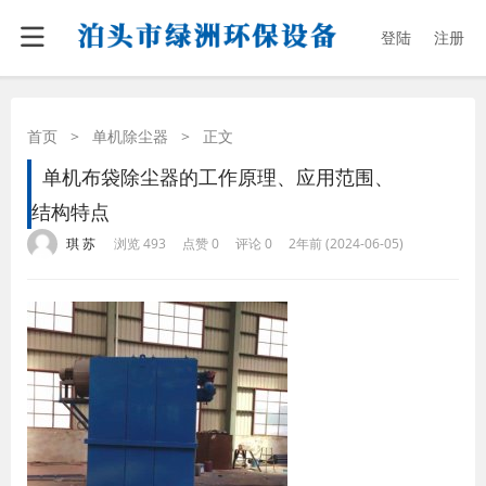
登陆
注册
首页
>
单机除尘器
>
正文
单机布袋除尘器的工作原理、应用范围、
结构特点
·
·
·
·
琪 苏
浏览 493
点赞 0
评论 0
2年前 (2024-06-05)