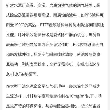
针对水泥厂高温、高湿、含腐蚀性气体的烟气特性，袋
式除尘器通常选用耐高温、耐腐蚀的滤料，如PPS滤料可
耐受190℃的高温，PTFE覆膜滤料兼具防水防油和耐腐蚀
性能。脉冲喷吹清灰技术是袋式除尘器的核心，当滤袋
表面粉尘堆积导致阻力升至设定值时，PLC控制系统会自
动触发脉冲阀，压缩空气瞬间喷吹滤袋，使滤袋急剧膨
胀振动，剥离表面粉尘，全程无需停机，实现“过滤-清
灰-排灰”连续循环。
在大型干法水泥窑窑尾烟气处理中，袋式除尘器已成为
主流选择，其排放浓度可稳定控制在10mg/m³以下，满
足最严苛的环保标准。与
静电除尘器
相比，袋式除尘器