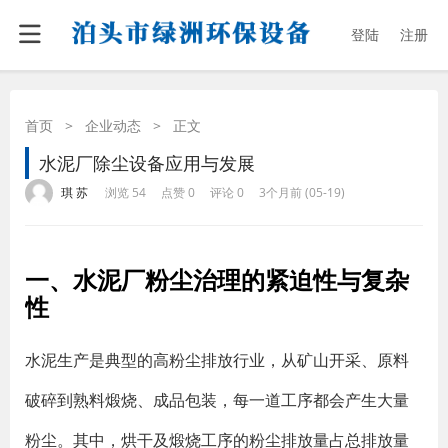
登陆
注册
首页
>
企业动态
>
正文
水泥厂除尘设备应用与发展
·
·
·
·
琪 苏
浏览 54
点赞 0
评论 0
3个月前 (05-19)
一、水泥厂粉尘治理的紧迫性与复杂
性
水泥生产是典型的高粉尘排放行业，从矿山开采、原料
破碎到熟料煅烧、成品包装，每一道工序都会产生大量
粉尘。其中，烘干及煅烧工序的粉尘排放量占总排放量