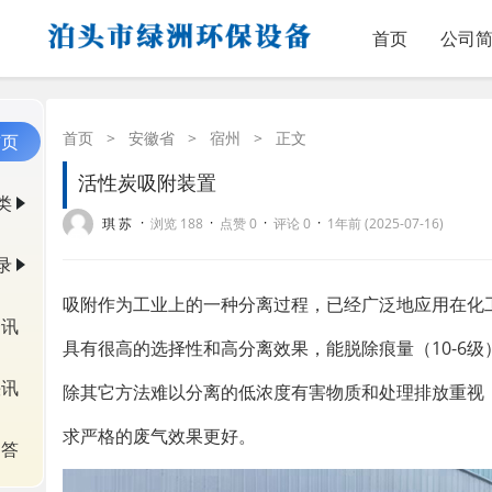
首页
公司
首页
>
安徽省
>
宿州
>
正文
首页
活性炭吸附装置
类
·
·
·
·
琪 苏
浏览 188
点赞 0
评论 0
1年前 (2025-07-16)
录
吸附作为工业上的一种分离过程，已经广泛地应用在化
资讯
具有很高的选择性和高分离效果，能脱除痕量（10-6
快讯
除其它方法难以分离的低浓度有害物质和处理排放重视
求严格的废气效果更好。
问答