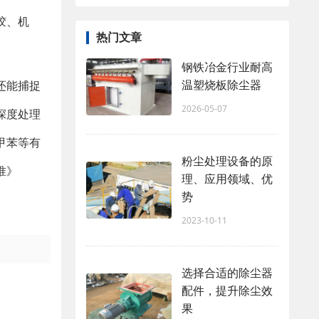
胶、机
热门文章
钢铁冶金行业耐高
温塑烧板除尘器
还能捕捉
2026-05-07
深度处理
甲苯等有
粉尘处理设备的原
准》
理、应用领域、优
势
2023-10-11
选择合适的除尘器
配件，提升除尘效
果