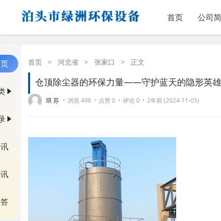
首页
公司
首页
>
河北省
>
张家口
>
正文
首页
仓顶除尘器的环保力量——守护蓝天的隐形英
类
·
·
·
·
琪 苏
浏览 498
点赞 0
评论 0
2年前 (2024-11-05)
录
资讯
快讯
问答