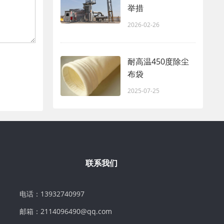
举措
2026-02-26
耐高温450度除尘
布袋
2025-07-25
联系我们
电话：13932740997
邮箱：2114096490@qq.com