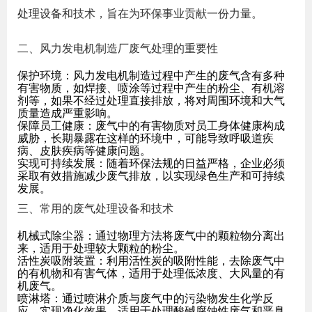
处理设备
和技术，旨在为环保事业贡献一份力量。
二、风力发电机制造厂废气处理的重要性
保护环境
：风力发电机制造过程中产生的废气含有多种
有害物质，如焊接、喷涂等过程中产生的粉尘、有机溶
剂等，如果不经过处理直接排放，将对周围环境和大气
质量造成严重影响。
保障员工健康
：废气中的有害物质对员工身体健康构成
威胁，长期暴露在这样的环境中，可能导致呼吸道疾
病、皮肤疾病等健康问题。
实现可持续发展
：随着环保法规的日益严格，企业必须
采取有效措施减少废气排放，以实现绿色生产和可持续
发展。
三、常用的废气处理设备和技术
机械式除尘器
：通过物理方法将废气中的颗粒物分离出
来，适用于处理较大颗粒的粉尘。
活性炭吸附装置
：利用活性炭的吸附性能，去除废气中
的有机物和有害气体，适用于处理低浓度、大风量的有
机废气。
喷淋塔
：通过喷淋介质与废气中的污染物发生化学反
应，实现净化效果，适用于处理酸碱腐蚀性废气和恶臭