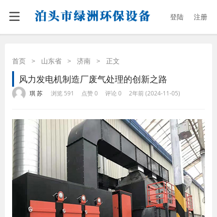
登陆
注册
首页
>
山东省
>
济南
>
正文
风力发电机制造厂废气处理的创新之路
·
·
·
·
琪 苏
浏览 591
点赞 0
评论 0
2年前 (2024-11-05)