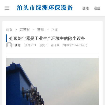
登陆
注册
首页
>
江苏省
>
苏州
>
正文
仓顶除尘器是工业生产环境中的除尘设备
·
·
·
·
琪 苏
浏览 233
点赞 0
评论 0
2年前 (2024-09-26)