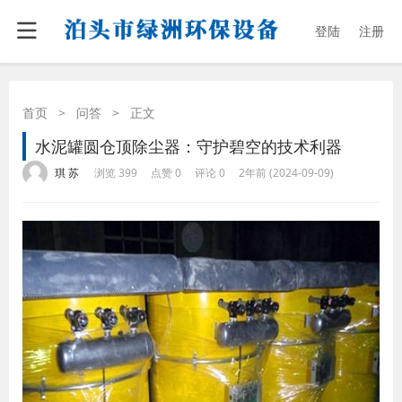
登陆
注册
首页
>
问答
>
正文
水泥罐圆仓顶除尘器：守护碧空的技术利器
·
·
·
·
琪 苏
浏览 399
点赞 0
评论 0
2年前 (2024-09-09)