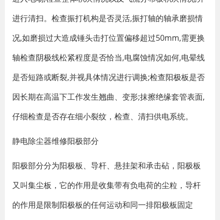
进行清扫。检查振打机构是否灵活,振打轴的轴承磨损情
况,如磨损过大造成锤头击打位置偏移超过50mm,需更换
轴检查阴极线松紧程度是否恰当,电腐蚀情况如何,电晕线
是否短路或断裂,并视具体情况进行调换;检查阳极板是否
因长期在高温下工作发生翘曲、变形;抹擦绝缘套管表面,
仔细检查是否存在细小裂纹，检查、清扫供电系统。
静电除尘器维修阳极部分
阳极部分分为阳极板、导杆、悬挂架和承击砧，阳极板
又叫集尘板，它的作用是收集带有负电荷的尘粒，导杆
的作用是限制阳极板的任何运动和同一排阳极板固定