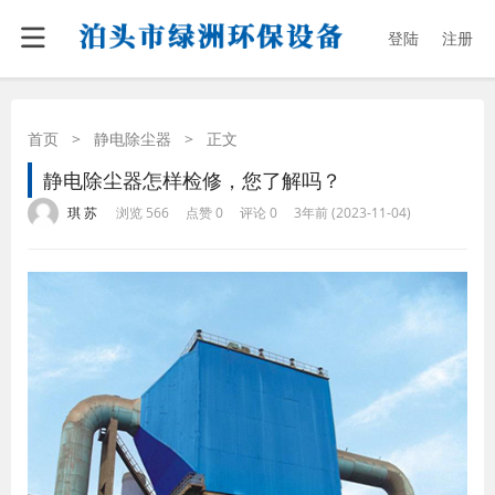
登陆
注册
首页
>
静电除尘器
>
正文
静电除尘器怎样检修，您了解吗？
·
·
·
·
琪 苏
浏览 566
点赞 0
评论 0
3年前 (2023-11-04)