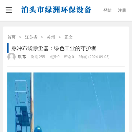
登陆
注册
首页
>
江苏省
>
苏州
>
正文
脉冲布袋除尘器：绿色工业的守护者
·
·
·
·
琪 苏
浏览 255
点赞 0
评论 0
2年前 (2024-09-05)